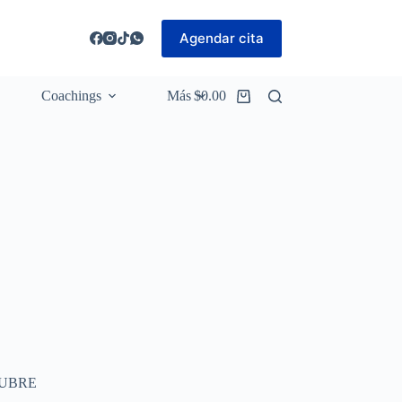
Agendar cita
Coachings
Más
$
0.00
Carro
de
compra
TUBRE