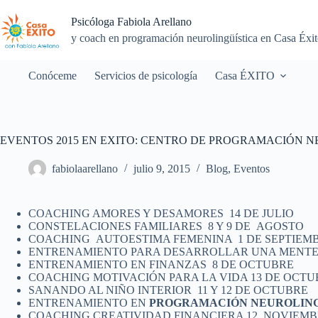
Saltar
al
Psicóloga Fabiola Arellano
contenido
y coach en programación neurolingüística en Casa Éxi
Conóceme
Servicios de psicología
Casa ÉXITO
EVENTOS 2015 EN EXITO: CENTRO DE PROGRAMACIÓN 
fabiolaarellano
julio 9, 2015
Blog
,
Eventos
COACHING AMORES Y DESAMORES 14 DE JULIO
CONSTELACIONES FAMILIARES 8 Y 9 DE AGOSTO
COACHING AUTOESTIMA FEMENINA 1 DE SEPTIEM
ENTRENAMIENTO PARA DESARROLLAR UNA MENTE 
ENTRENAMIENTO EN FINANZAS 8 DE OCTUBRE
COACHING MOTIVACIÓN PARA LA VIDA 13 DE OCTU
SANANDO AL NIÑO INTERIOR 11 Y 12 DE OCTUBRE
ENTRENAMIENTO EN
PROGRAMACIÓN NEUROLING
COACHING CREATIVIDAD FINANCIERA 12 NOVIEM