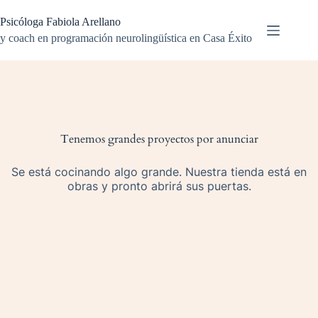
Saltar
al
Psicóloga Fabiola Arellano
contenido
y coach en programación neurolingüística en Casa Éxito
Saltar
al
contenido
Tenemos grandes proyectos por anunciar
Se está cocinando algo grande. Nuestra tienda está en
obras y pronto abrirá sus puertas.